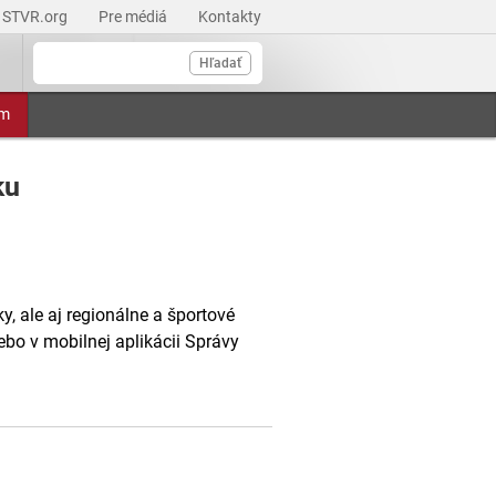
STVR.org
Pre médiá
Kontakty
Hľadať
am
ku
, ale aj regionálne a športové
ebo v mobilnej aplikácii Správy