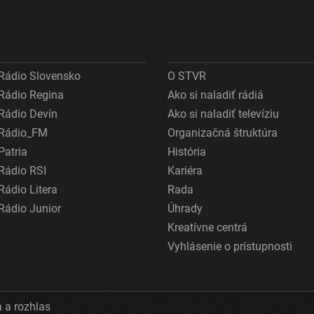
Rádio Slovensko
O STVR
Rádio Regina
Ako si naladiť rádiá
Rádio Devín
Ako si naladiť televíziu
Rádio_FM
Organizačná štruktúra
Patria
História
Rádio RSI
Kariéra
Rádio Litera
Rada
Rádio Junior
Úhrady
Kreatívne centrá
Vyhlásenie o prístupnosti
 a rozhlas