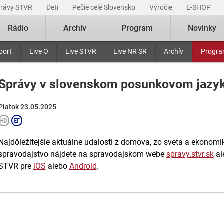
právy STVR
Deti
Pečie celé Slovensko
Výročie
E-SHOP
Rádio
Archív
Program
Novinky
port
Live O
Live STVR
Live NR SR
Archív
Progr
Správy v slovenskom posunkovom jazy
Piatok 23.05.2025
Najdôležitejšie aktuálne udalosti z domova, zo sveta a ekonomiky
spravodajstvo nájdete na spravodajskom webe
spravy.stvr.sk
al
STVR pre
iOS
alebo
Android
.