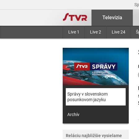
S
Televízia
Live 1
Live 2
Live 24
Š
Správy v slovenskom
posunkovom jazyku
Archív
Reláciu najbližšie vysielame