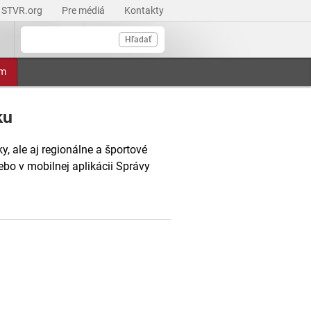
STVR.org
Pre médiá
Kontakty
Hľadať
am
ku
, ale aj regionálne a športové
ebo v mobilnej aplikácii Správy