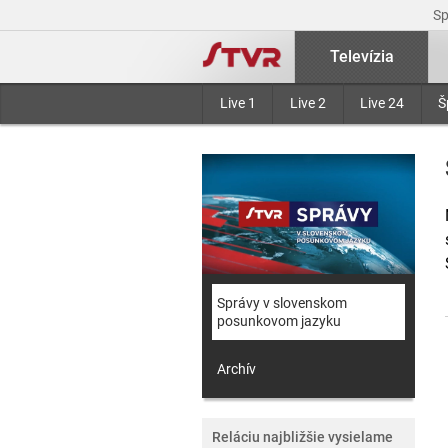
S
Televízia
Live 1
Live 2
Live 24
Š
Správy v slovenskom
posunkovom jazyku
Archív
Reláciu najbližšie vysielame