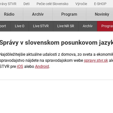
právy STVR
Deti
Pečie celé Slovensko
Výročie
E-SHOP
Rádio
Archív
Program
Novinky
port
Live O
Live STVR
Live NR SR
Archív
Progr
Správy v slovenskom posunkovom jazy
Najdôležitejšie aktuálne udalosti z domova, zo sveta a ekonomiky
spravodajstvo nájdete na spravodajskom webe
spravy.stvr.sk
al
STVR pre
iOS
alebo
Android
.