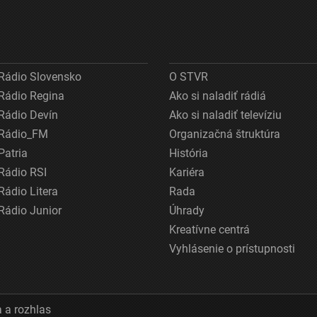
Rádio Slovensko
O STVR
Rádio Regina
Ako si naladiť rádiá
Rádio Devín
Ako si naladiť televíziu
Rádio_FM
Organizačná štruktúra
Patria
História
Rádio RSI
Kariéra
Rádio Litera
Rada
Rádio Junior
Úhrady
Kreatívne centrá
Vyhlásenie o prístupnosti
 a rozhlas