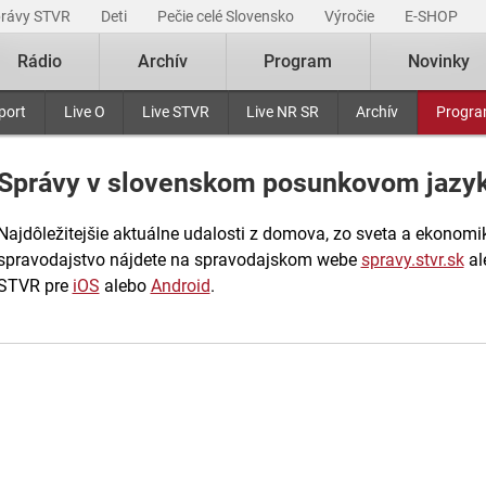
právy STVR
Deti
Pečie celé Slovensko
Výročie
E-SHOP
Rádio
Archív
Program
Novinky
port
Live O
Live STVR
Live NR SR
Archív
Progr
Správy v slovenskom posunkovom jazy
Najdôležitejšie aktuálne udalosti z domova, zo sveta a ekonomiky
spravodajstvo nájdete na spravodajskom webe
spravy.stvr.sk
al
STVR pre
iOS
alebo
Android
.