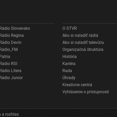
Rádio Slovensko
O STVR
Rádio Regina
Ako si naladiť rádiá
Rádio Devín
Ako si naladiť televíziu
Rádio_FM
Organizačná štruktúra
Patria
História
Rádio RSI
Kariéra
Rádio Litera
Rada
Rádio Junior
Úhrady
Kreatívne centrá
Vyhlásenie o prístupnosti
 a rozhlas