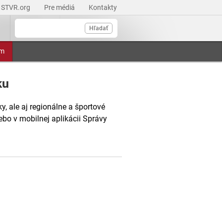
STVR.org
Pre médiá
Kontakty
Hľadať
am
ku
, ale aj regionálne a športové
ebo v mobilnej aplikácii Správy