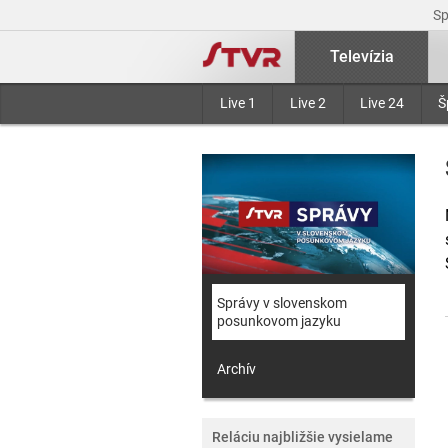
S
Televízia
Live 1
Live 2
Live 24
Š
Správy v slovenskom
posunkovom jazyku
Archív
Reláciu najbližšie vysielame