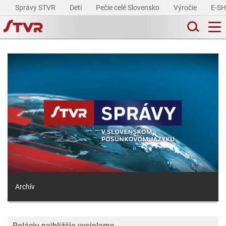
Správy STVR
Deti
Pečie celé Slovensko
Výročie
E-S
Archív
Reláciu najbližšie vysielame