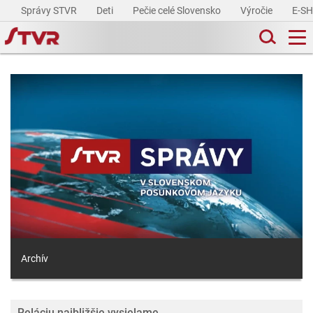
Správy STVR
Deti
Pečie celé Slovensko
Výročie
E-S
Archív
Reláciu najbližšie vysielame