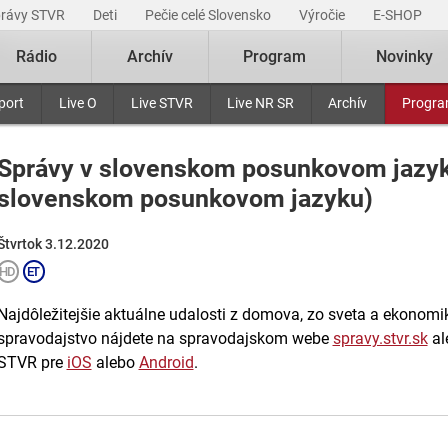
právy STVR
Deti
Pečie celé Slovensko
Výročie
E-SHOP
Rádio
Archív
Program
Novinky
port
Live O
Live STVR
Live NR SR
Archív
Progr
Správy v slovenskom posunkovom jazyk
slovenskom posunkovom jazyku)
Štvrtok 3.12.2020
Najdôležitejšie aktuálne udalosti z domova, zo sveta a ekonomiky
spravodajstvo nájdete na spravodajskom webe
spravy.stvr.sk
al
STVR pre
iOS
alebo
Android
.