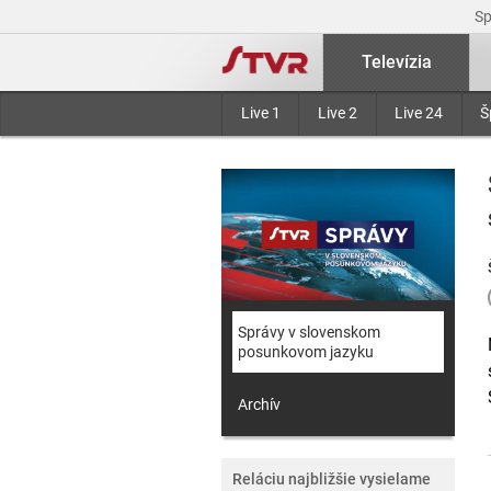
S
Televízia
Live 1
Live 2
Live 24
Š
Správy v slovenskom
posunkovom jazyku
Archív
Reláciu najbližšie vysielame