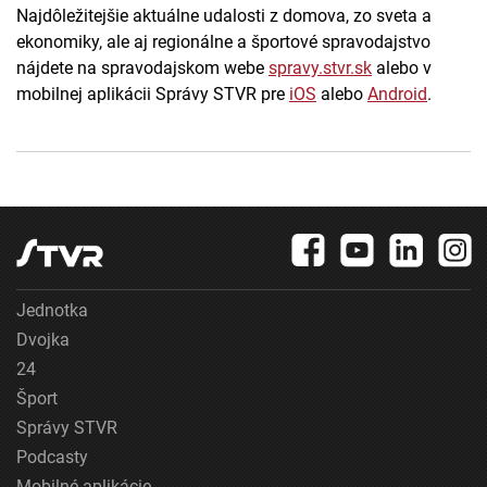
Najdôležitejšie aktuálne udalosti z domova, zo sveta a
ekonomiky, ale aj regionálne a športové spravodajstvo
nájdete na spravodajskom webe
spravy.stvr.sk
alebo v
mobilnej aplikácii Správy STVR pre
iOS
alebo
Android
.
Jednotka
Dvojka
24
Šport
Správy STVR
Podcasty
Mobilné aplikácie