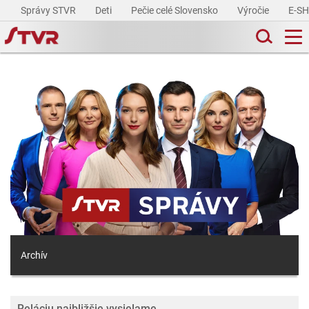
Správy STVR
Deti
Pečie celé Slovensko
Výročie
E-S
Archív
Reláciu najbližšie vysielame