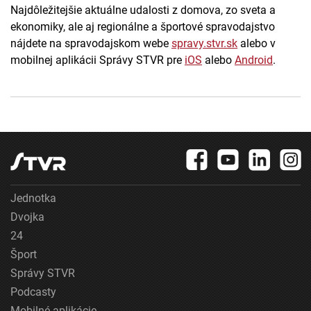
Najdôležitejšie aktuálne udalosti z domova, zo sveta a
ekonomiky, ale aj regionálne a športové spravodajstvo
nájdete na spravodajskom webe
spravy.stvr.sk
alebo v
mobilnej aplikácii Správy STVR pre
iOS
alebo
Android
.
Jednotka
Dvojka
24
Šport
Správy STVR
Podcasty
Mobilné aplikácie