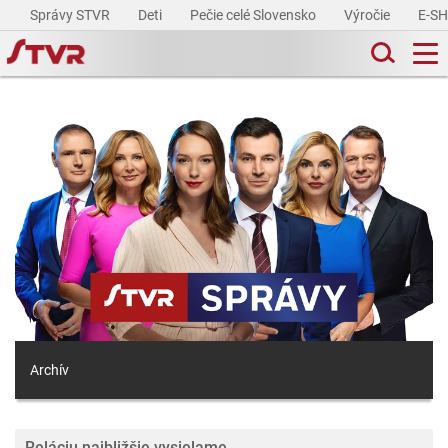
Správy STVR
Deti
Pečie celé Slovensko
Výročie
E-S
Archív
Reláciu najbližšie vysielame