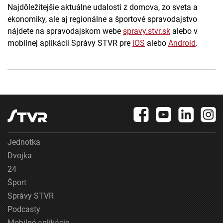
Najdôležitejšie aktuálne udalosti z domova, zo sveta a
ekonomiky, ale aj regionálne a športové spravodajstvo
nájdete na spravodajskom webe
spravy.stvr.sk
alebo v
mobilnej aplikácii Správy STVR pre
iOS
alebo
Android
.
Jednotka
Dvojka
24
Šport
Správy STVR
Podcasty
Mobilné aplikácie