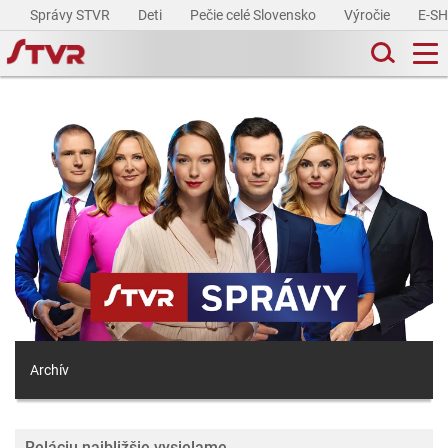
Správy STVR
Deti
Pečie celé Slovensko
Výročie
E-S
Archív
Reláciu najbližšie vysielame