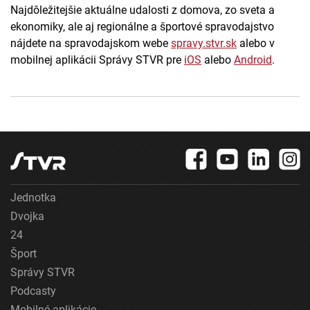
Najdôležitejšie aktuálne udalosti z domova, zo sveta a
ekonomiky, ale aj regionálne a športové spravodajstvo
nájdete na spravodajskom webe
spravy.stvr.sk
alebo v
mobilnej aplikácii Správy STVR pre
iOS
alebo
Android
.
Jednotka
Dvojka
24
Šport
Správy STVR
Podcasty
Mobilné aplikácie