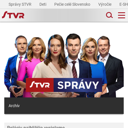
Správy STVR
Deti
Pečie celé Slovensko
Výročie
E-S
Archív
Reláciu najbližšie vysielame