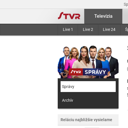
S
Televízia
Live 1
Live 2
Live 24
Š
Správy
Archív
Reláciu najbližšie vysielame