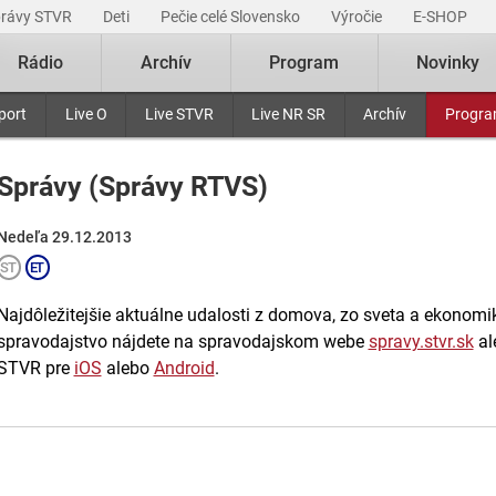
právy STVR
Deti
Pečie celé Slovensko
Výročie
E-SHOP
Rádio
Archív
Program
Novinky
port
Live O
Live STVR
Live NR SR
Archív
Progr
Správy (Správy RTVS)
Nedeľa 29.12.2013
Najdôležitejšie aktuálne udalosti z domova, zo sveta a ekonomiky
spravodajstvo nájdete na spravodajskom webe
spravy.stvr.sk
al
STVR pre
iOS
alebo
Android
.