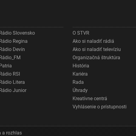
Rádio Slovensko
O STVR
Rádio Regina
Ako si naladiť rádiá
Rádio Devín
Ako si naladiť televíziu
Rádio_FM
Organizačná štruktúra
Patria
História
Rádio RSI
Kariéra
Rádio Litera
Rada
Rádio Junior
Úhrady
Kreatívne centrá
Vyhlásenie o prístupnosti
 a rozhlas