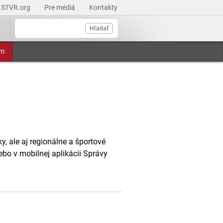
STVR.org
Pre médiá
Kontakty
Hľadať
am
, ale aj regionálne a športové
ebo v mobilnej aplikácii Správy