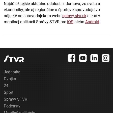
Najdôležitejšie aktuálne udalosti z domova, zo sveta a
ekonomiky, ale aj regionálne a športové spravodajstvo
nájdete na spravodajskom webe
spravy.stvr.sk
alebo v
mobilnej aplikácii Správy STVR pre
iOS
alebo
Android
.
Jednotka
Dvojka
24
Šport
Správy STVR
Podcasty
Mobilné aplikácie