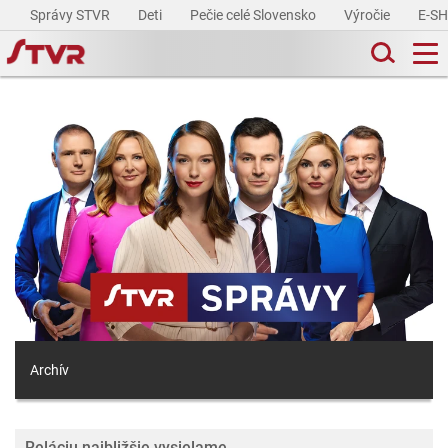
Správy STVR
Deti
Pečie celé Slovensko
Výročie
E-S
Archív
Reláciu najbližšie vysielame