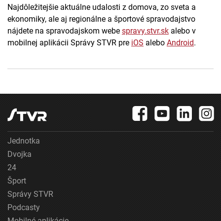
Najdôležitejšie aktuálne udalosti z domova, zo sveta a
ekonomiky, ale aj regionálne a športové spravodajstvo
nájdete na spravodajskom webe
spravy.stvr.sk
alebo v
mobilnej aplikácii Správy STVR pre
iOS
alebo
Android
.
Jednotka
Dvojka
24
Šport
Správy STVR
Podcasty
Mobilné aplikácie