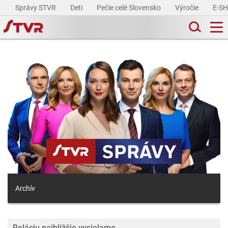
Správy STVR
Deti
Pečie celé Slovensko
Výročie
E-S
Archív
Reláciu najbližšie vysielame