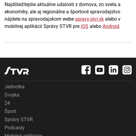
Najdôležitejšie aktuálne udalosti z domova, zo sveta a
ekonomiky, ale aj regionálne a športové spravodajstvo
nájdete na spravodajskom webe
spravy.stvr.sk
alebo v
mobilnej aplikácii Správy STVR pre
iOS
alebo
Android
.
Jednotka
Dvojka
24
Šport
Správy STVR
Podcasty
Mobilné aplikácie