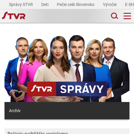
Správy STVR
Deti
Pečie celé Slovensko
Výročie
E-S
Archív
Reláciu najbližšie vysielame