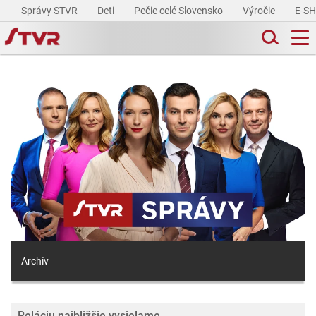
Správy STVR
Deti
Pečie celé Slovensko
Výročie
E-S
Archív
Reláciu najbližšie vysielame