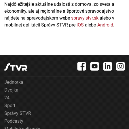
Najdôležitejšie aktuálne udalosti z domova, zo sveta a
ekonomiky, ale aj regionálne a športové spravodajstvo
nájdete na spravodajskom webe
spravy.stvr.sk
alebo v
mobilnej aplikácii Správy STVR pre
iOS
alebo
Android
.
Jednotka
Dvojka
24
Šport
Správy STVR
Podcasty
Mobilné aplikácie