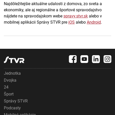
Najdôležitejšie aktuálne udalosti z domova, zo sveta a
ekonomiky, ale aj regionálne a športové spravodajstvo
nájdete na spravodajskom webe
spravy.stvr.sk
alebo v
mobilnej aplikácii Správy STVR pre
iOS
alebo
Android
.
Jednotka
Dvojka
24
Šport
Správy STVR
Podcasty
Mobilné aplikácie