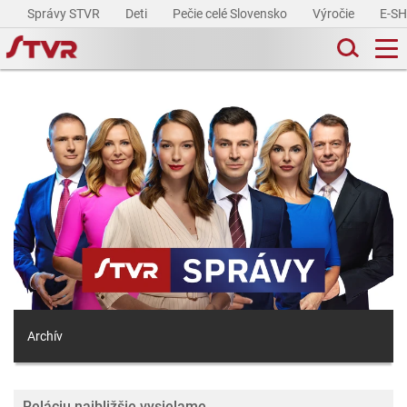
Správy STVR
Deti
Pečie celé Slovensko
Výročie
E-S
Archív
Reláciu najbližšie vysielame