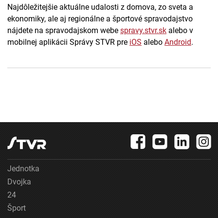
Najdôležitejšie aktuálne udalosti z domova, zo sveta a
ekonomiky, ale aj regionálne a športové spravodajstvo
nájdete na spravodajskom webe
spravy.stvr.sk
alebo v
mobilnej aplikácii Správy STVR pre
iOS
alebo
Android
.
Jednotka
Dvojka
24
Šport