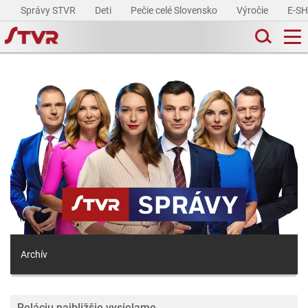
Správy STVR
Deti
Pečie celé Slovensko
Výročie
E-S
Archív
Reláciu najbližšie vysielame