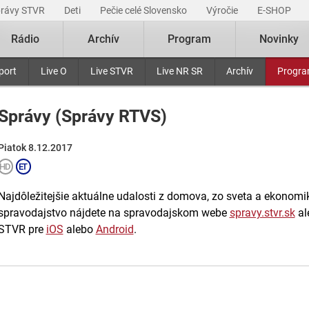
právy STVR
Deti
Pečie celé Slovensko
Výročie
E-SHOP
Rádio
Archív
Program
Novinky
port
Live O
Live STVR
Live NR SR
Archív
Progr
Správy (Správy RTVS)
Piatok 8.12.2017
Najdôležitejšie aktuálne udalosti z domova, zo sveta a ekonomiky
spravodajstvo nájdete na spravodajskom webe
spravy.stvr.sk
al
STVR pre
iOS
alebo
Android
.