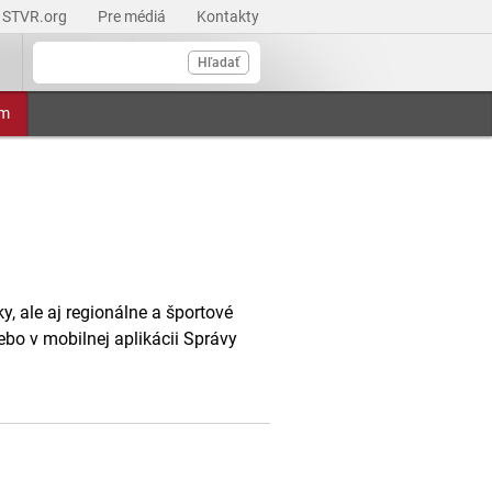
STVR.org
Pre médiá
Kontakty
Hľadať
am
, ale aj regionálne a športové
ebo v mobilnej aplikácii Správy