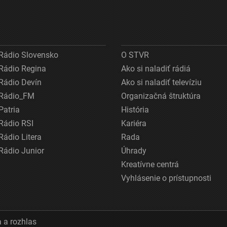
Rádio Slovensko
O STVR
Rádio Regina
Ako si naladiť rádiá
Rádio Devín
Ako si naladiť televíziu
Rádio_FM
Organizačná štruktúra
Patria
História
Rádio RSI
Kariéra
Rádio Litera
Rada
Rádio Junior
Úhrady
Kreatívne centrá
Vyhlásenie o prístupnosti
 a rozhlas