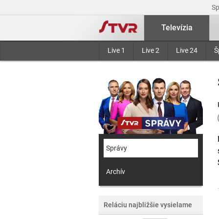
S
Televízia
Live 1
Live 2
Live 24
Š
Správy
Archív
Reláciu najbližšie vysielame