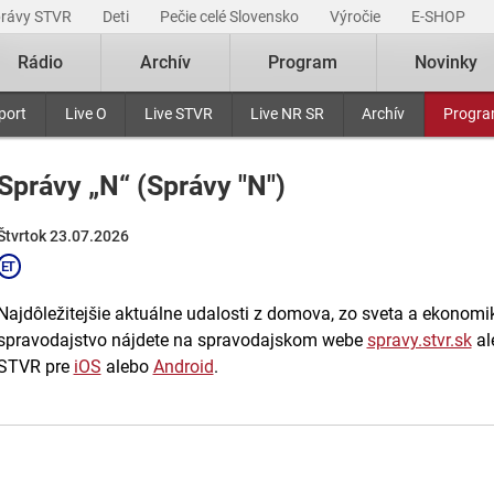
právy STVR
Deti
Pečie celé Slovensko
Výročie
E-SHOP
Rádio
Archív
Program
Novinky
port
Live O
Live STVR
Live NR SR
Archív
Progr
Správy „N“ (Správy "N")
Štvrtok 23.07.2026
Najdôležitejšie aktuálne udalosti z domova, zo sveta a ekonomiky
spravodajstvo nájdete na spravodajskom webe
spravy.stvr.sk
al
STVR pre
iOS
alebo
Android
.