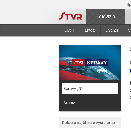
S
Televízia
Live 1
Live 2
Live 24
Š
Správy „N“
Archív
Reláciu najbližšie vysielame