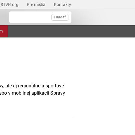
STVR.org
Pre médiá
Kontakty
Hľadať
am
, ale aj regionálne a športové
ebo v mobilnej aplikácii Správy