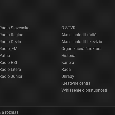
Rádio Slovensko
O STVR
Rádio Regina
Ako si naladiť rádiá
Rádio Devín
Ako si naladiť televíziu
Rádio_FM
Organizačná štruktúra
Patria
História
Rádio RSI
Kariéra
Rádio Litera
Rada
Rádio Junior
Úhrady
Kreatívne centrá
Vyhlásenie o prístupnosti
 a rozhlas