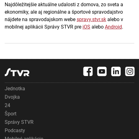
Najdôležitejšie aktuálne udalosti z domova, zo sveta a
ekonomiky, ale aj regionálne a športové spravodajstvo
nájdete na spravodajskom webe
spravy.stvr.sk
alebo v
mobilnej aplikácii Správy STVR pre
iOS
alebo
Android
.
Jednotka
Dvojka
24
Šport
Správy STVR
Podcasty
Mobilné aplikácie