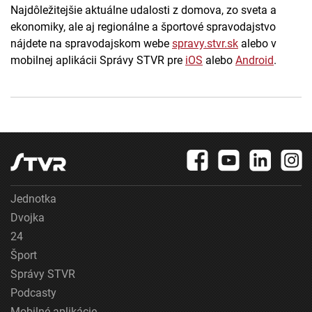
Najdôležitejšie aktuálne udalosti z domova, zo sveta a
ekonomiky, ale aj regionálne a športové spravodajstvo
nájdete na spravodajskom webe
spravy.stvr.sk
alebo v
mobilnej aplikácii Správy STVR pre
iOS
alebo
Android
.
Jednotka
Dvojka
24
Šport
Správy STVR
Podcasty
Mobilné aplikácie