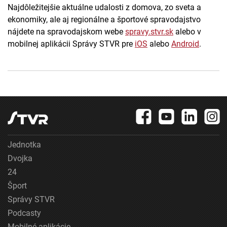
Najdôležitejšie aktuálne udalosti z domova, zo sveta a
ekonomiky, ale aj regionálne a športové spravodajstvo
nájdete na spravodajskom webe
spravy.stvr.sk
alebo v
mobilnej aplikácii Správy STVR pre
iOS
alebo
Android
.
Jednotka
Dvojka
24
Šport
Správy STVR
Podcasty
Mobilné aplikácie