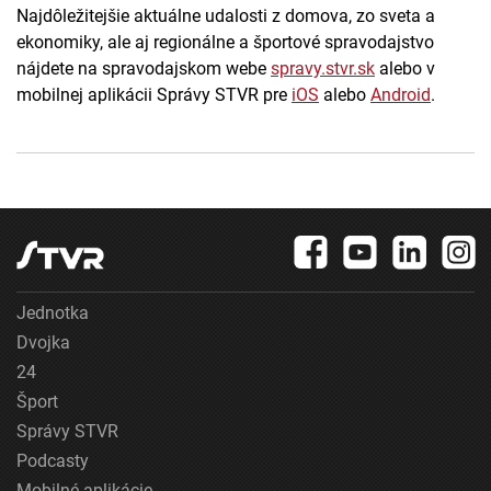
Najdôležitejšie aktuálne udalosti z domova, zo sveta a
ekonomiky, ale aj regionálne a športové spravodajstvo
nájdete na spravodajskom webe
spravy.stvr.sk
alebo v
mobilnej aplikácii Správy STVR pre
iOS
alebo
Android
.
Jednotka
Dvojka
24
Šport
Správy STVR
Podcasty
Mobilné aplikácie