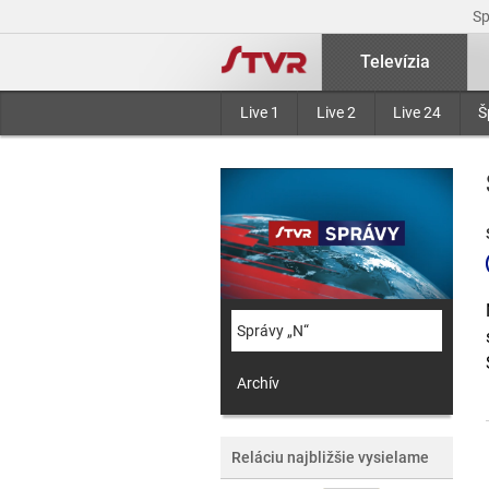
S
Televízia
Live 1
Live 2
Live 24
Š
Správy „N“
Archív
Reláciu najbližšie vysielame