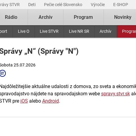
právy STVR
Deti
Pečie celé Slovensko
Výročie
E-SHOP
Rádio
Archív
Program
Novinky
port
Live O
Live STVR
Live NR SR
Archív
Progr
Správy „N“ (Správy "N")
Sobota 25.07.2026
Najdôležitejšie aktuálne udalosti z domova, zo sveta a ekonomiky
spravodajstvo nájdete na spravodajskom webe
spravy.stvr.sk
al
STVR pre
iOS
alebo
Android
.