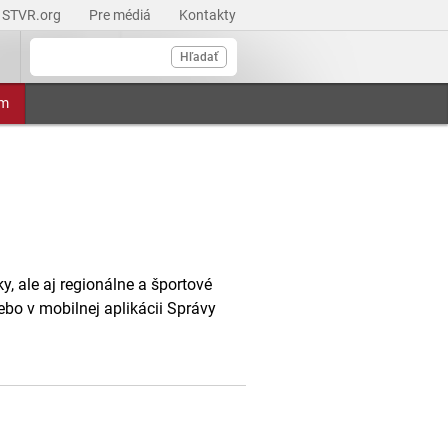
STVR.org
Pre médiá
Kontakty
Hľadať
am
, ale aj regionálne a športové
ebo v mobilnej aplikácii Správy