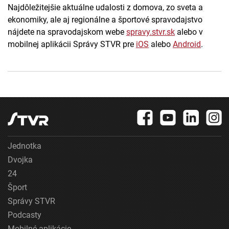
Najdôležitejšie aktuálne udalosti z domova, zo sveta a
ekonomiky, ale aj regionálne a športové spravodajstvo
nájdete na spravodajskom webe
spravy.stvr.sk
alebo v
mobilnej aplikácii Správy STVR pre
iOS
alebo
Android
.
Jednotka
Dvojka
24
Šport
Správy STVR
Podcasty
Mobilné aplikácie