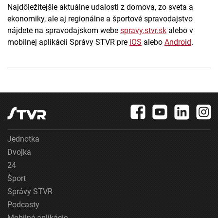
Najdôležitejšie aktuálne udalosti z domova, zo sveta a
ekonomiky, ale aj regionálne a športové spravodajstvo
nájdete na spravodajskom webe
spravy.stvr.sk
alebo v
mobilnej aplikácii Správy STVR pre
iOS
alebo
Android
.
Jednotka
Dvojka
24
Šport
Správy STVR
Podcasty
Mobilné aplikácie