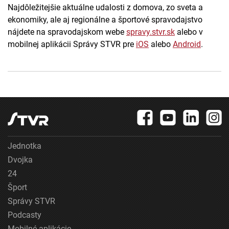
Najdôležitejšie aktuálne udalosti z domova, zo sveta a
ekonomiky, ale aj regionálne a športové spravodajstvo
nájdete na spravodajskom webe
spravy.stvr.sk
alebo v
mobilnej aplikácii Správy STVR pre
iOS
alebo
Android
.
Jednotka
Dvojka
24
Šport
Správy STVR
Podcasty
Mobilné aplikácie