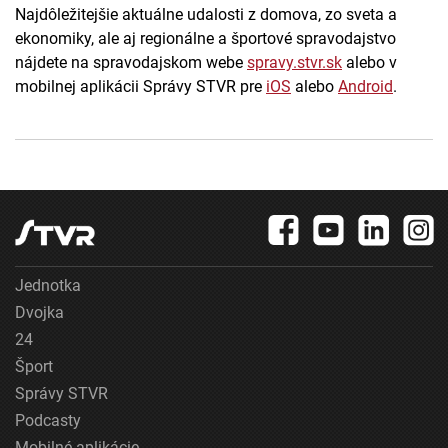
Najdôležitejšie aktuálne udalosti z domova, zo sveta a
ekonomiky, ale aj regionálne a športové spravodajstvo
nájdete na spravodajskom webe
spravy.stvr.sk
alebo v
mobilnej aplikácii Správy STVR pre
iOS
alebo
Android
.
Jednotka
Dvojka
24
Šport
Správy STVR
Podcasty
Mobilné aplikácie