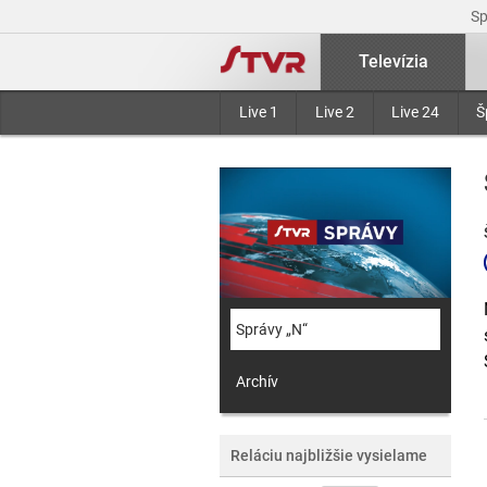
S
Televízia
Live 1
Live 2
Live 24
Š
Správy „N“
Archív
Reláciu najbližšie vysielame