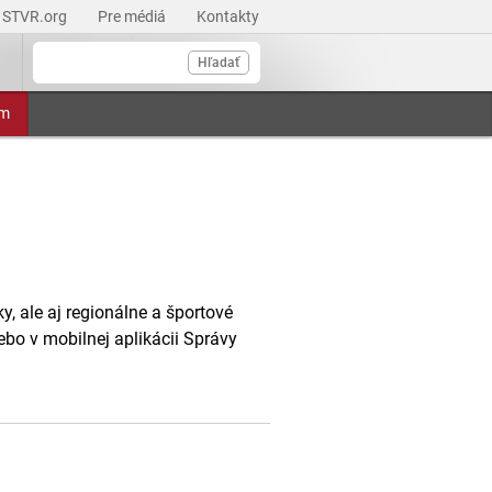
STVR.org
Pre médiá
Kontakty
Hľadať
am
, ale aj regionálne a športové
ebo v mobilnej aplikácii Správy