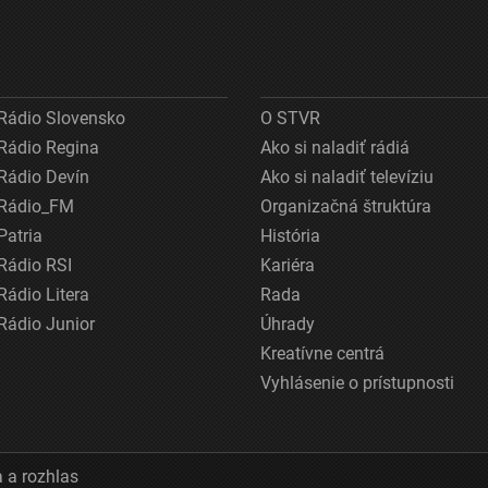
Rádio Slovensko
O STVR
Rádio Regina
Ako si naladiť rádiá
Rádio Devín
Ako si naladiť televíziu
Rádio_FM
Organizačná štruktúra
Patria
História
Rádio RSI
Kariéra
Rádio Litera
Rada
Rádio Junior
Úhrady
Kreatívne centrá
Vyhlásenie o prístupnosti
 a rozhlas