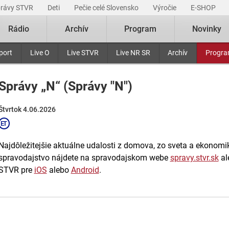
právy STVR
Deti
Pečie celé Slovensko
Výročie
E-SHOP
Rádio
Archív
Program
Novinky
port
Live O
Live STVR
Live NR SR
Archív
Progr
Správy „N“ (Správy "N")
Štvrtok 4.06.2026
Najdôležitejšie aktuálne udalosti z domova, zo sveta a ekonomiky
spravodajstvo nájdete na spravodajskom webe
spravy.stvr.sk
al
STVR pre
iOS
alebo
Android
.