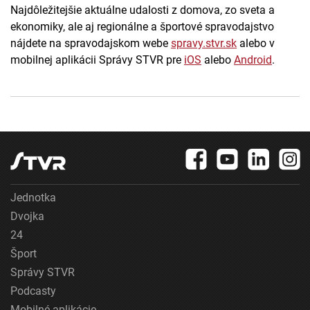
Najdôležitejšie aktuálne udalosti z domova, zo sveta a
ekonomiky, ale aj regionálne a športové spravodajstvo
nájdete na spravodajskom webe
spravy.stvr.sk
alebo v
mobilnej aplikácii Správy STVR pre
iOS
alebo
Android
.
Jednotka
Dvojka
24
Šport
Správy STVR
Podcasty
Mobilné aplikácie