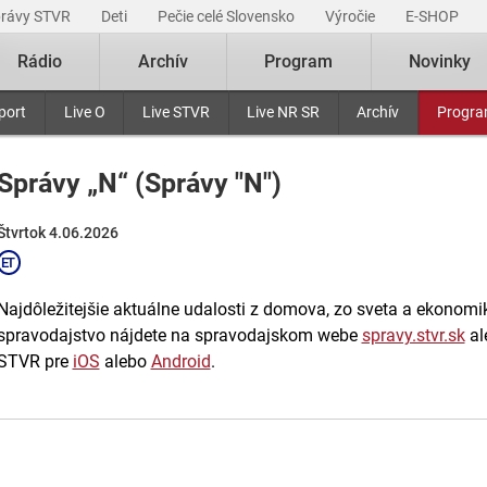
právy STVR
Deti
Pečie celé Slovensko
Výročie
E-SHOP
Rádio
Archív
Program
Novinky
port
Live O
Live STVR
Live NR SR
Archív
Progr
Správy „N“ (Správy "N")
Štvrtok 4.06.2026
Najdôležitejšie aktuálne udalosti z domova, zo sveta a ekonomiky
spravodajstvo nájdete na spravodajskom webe
spravy.stvr.sk
al
STVR pre
iOS
alebo
Android
.