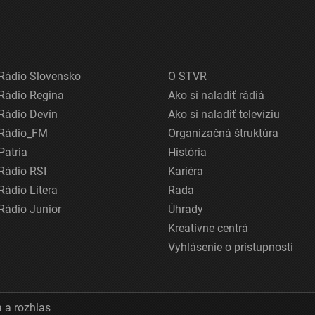
Rádio Slovensko
O STVR
Rádio Regina
Ako si naladiť rádiá
Rádio Devín
Ako si naladiť televíziu
Rádio_FM
Organizačná štruktúra
Patria
História
Rádio RSI
Kariéra
Rádio Litera
Rada
Rádio Junior
Úhrady
Kreatívne centrá
Vyhlásenie o prístupnosti
 a rozhlas