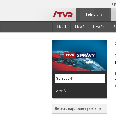
S
Televízia
Live 1
Live 2
Live 24
Š
Správy „N“
Archív
Reláciu najbližšie vysielame