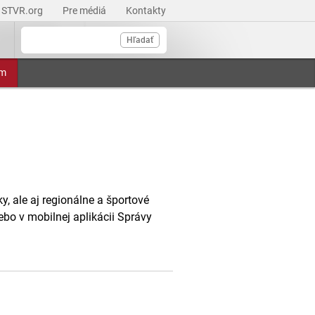
STVR.org
Pre médiá
Kontakty
Hľadať
am
, ale aj regionálne a športové
ebo v mobilnej aplikácii Správy