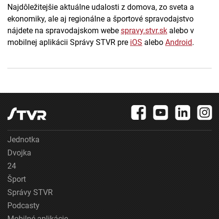
Najdôležitejšie aktuálne udalosti z domova, zo sveta a
ekonomiky, ale aj regionálne a športové spravodajstvo
nájdete na spravodajskom webe
spravy.stvr.sk
alebo v
mobilnej aplikácii Správy STVR pre
iOS
alebo
Android
.
Jednotka
Dvojka
24
Šport
Správy STVR
Podcasty
Mobilné aplikácie