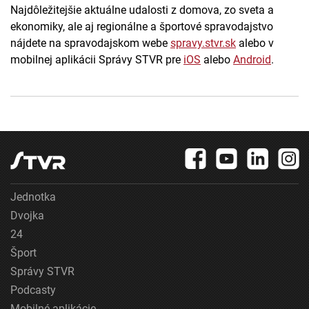
Najdôležitejšie aktuálne udalosti z domova, zo sveta a
ekonomiky, ale aj regionálne a športové spravodajstvo
nájdete na spravodajskom webe
spravy.stvr.sk
alebo v
mobilnej aplikácii Správy STVR pre
iOS
alebo
Android
.
Jednotka
Dvojka
24
Šport
Správy STVR
Podcasty
Mobilné aplikácie