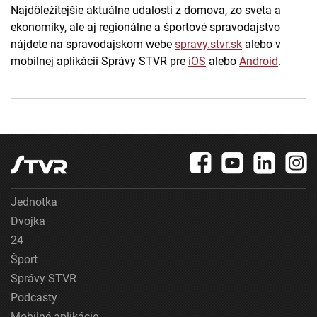
Najdôležitejšie aktuálne udalosti z domova, zo sveta a
ekonomiky, ale aj regionálne a športové spravodajstvo
nájdete na spravodajskom webe
spravy.stvr.sk
alebo v
mobilnej aplikácii Správy STVR pre
iOS
alebo
Android
.
Jednotka
Dvojka
24
Šport
Správy STVR
Podcasty
Mobilné aplikácie