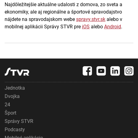
Najdôležitejšie aktuálne udalosti z domova, zo sveta a
ekonomiky, ale aj regionálne a športové spravodajstvo
nájdete na spravodajskom webe
spravy.stvr.sk
alebo v
mobilnej aplikácii Správy STVR pre
iOS
alebo
Android
.
Jednotka
Dvojka
24
Šport
Správy STVR
Podcasty
Mobilné aplikácie