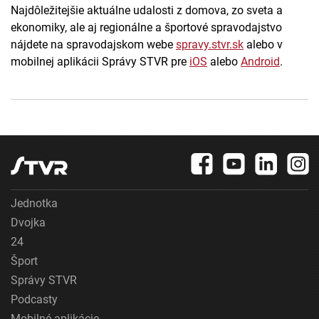
Najdôležitejšie aktuálne udalosti z domova, zo sveta a
ekonomiky, ale aj regionálne a športové spravodajstvo
nájdete na spravodajskom webe
spravy.stvr.sk
alebo v
mobilnej aplikácii Správy STVR pre
iOS
alebo
Android
.
Jednotka
Dvojka
24
Šport
Správy STVR
Podcasty
Mobilné aplikácie