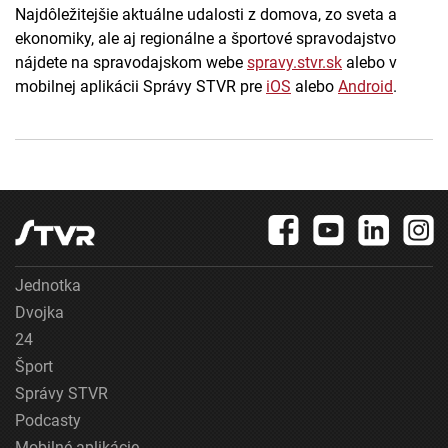
Najdôležitejšie aktuálne udalosti z domova, zo sveta a
ekonomiky, ale aj regionálne a športové spravodajstvo
nájdete na spravodajskom webe
spravy.stvr.sk
alebo v
mobilnej aplikácii Správy STVR pre
iOS
alebo
Android
.
Jednotka
Dvojka
24
Šport
Správy STVR
Podcasty
Mobilné aplikácie