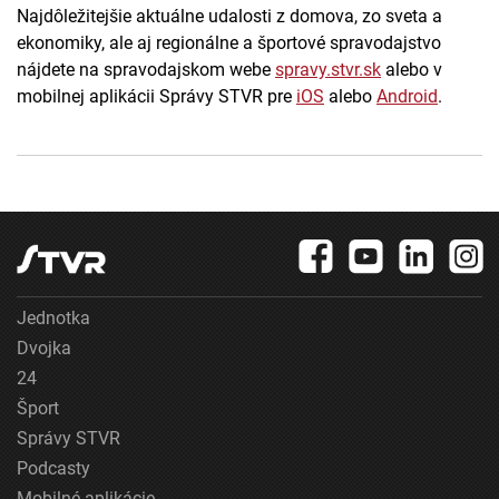
Najdôležitejšie aktuálne udalosti z domova, zo sveta a
ekonomiky, ale aj regionálne a športové spravodajstvo
nájdete na spravodajskom webe
spravy.stvr.sk
alebo v
mobilnej aplikácii Správy STVR pre
iOS
alebo
Android
.
Jednotka
Dvojka
24
Šport
Správy STVR
Podcasty
Mobilné aplikácie