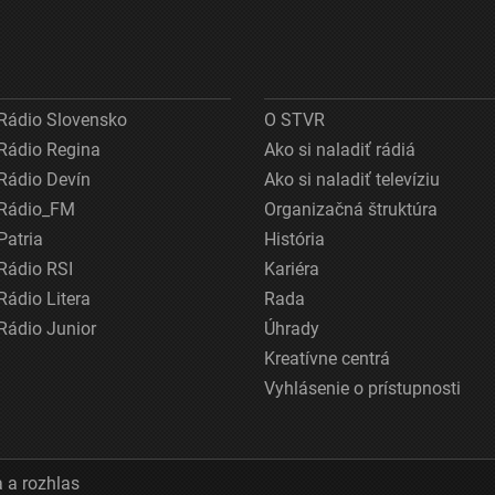
Rádio Slovensko
O STVR
Rádio Regina
Ako si naladiť rádiá
Rádio Devín
Ako si naladiť televíziu
Rádio_FM
Organizačná štruktúra
Patria
História
Rádio RSI
Kariéra
Rádio Litera
Rada
Rádio Junior
Úhrady
Kreatívne centrá
Vyhlásenie o prístupnosti
 a rozhlas