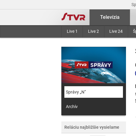
S
Televízia
Live 1
Live 2
Live 24
Š
Správy „N“
Archív
Reláciu najbližšie vysielame