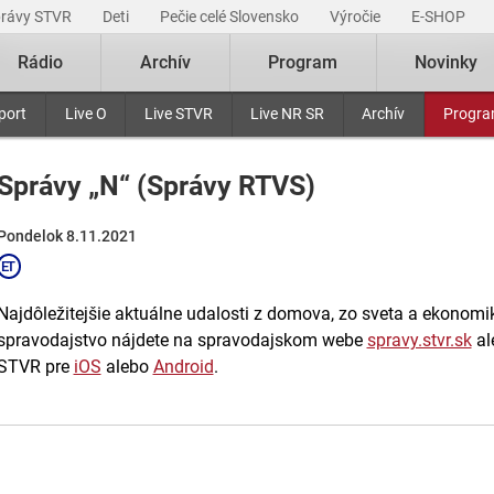
právy STVR
Deti
Pečie celé Slovensko
Výročie
E-SHOP
Rádio
Archív
Program
Novinky
port
Live O
Live STVR
Live NR SR
Archív
Progr
Správy „N“ (Správy RTVS)
Pondelok 8.11.2021
Najdôležitejšie aktuálne udalosti z domova, zo sveta a ekonomiky
spravodajstvo nájdete na spravodajskom webe
spravy.stvr.sk
al
STVR pre
iOS
alebo
Android
.