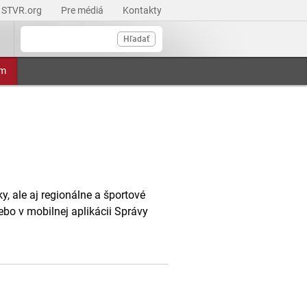
STVR.org
Pre médiá
Kontakty
Hľadať
am
, ale aj regionálne a športové
ebo v mobilnej aplikácii Správy