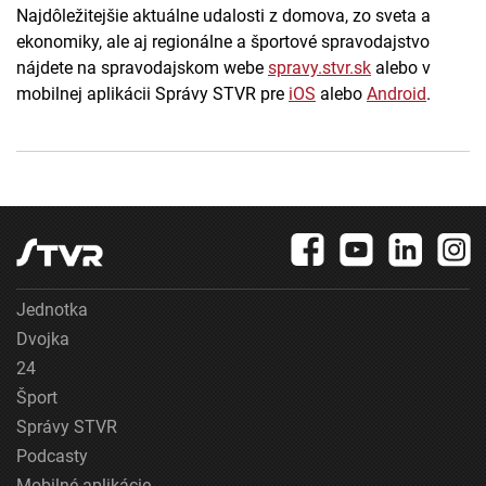
Najdôležitejšie aktuálne udalosti z domova, zo sveta a
ekonomiky, ale aj regionálne a športové spravodajstvo
nájdete na spravodajskom webe
spravy.stvr.sk
alebo v
mobilnej aplikácii Správy STVR pre
iOS
alebo
Android
.
Jednotka
Dvojka
24
Šport
Správy STVR
Podcasty
Mobilné aplikácie