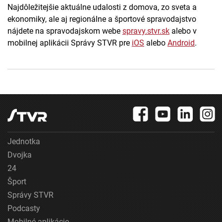
Najdôležitejšie aktuálne udalosti z domova, zo sveta a
ekonomiky, ale aj regionálne a športové spravodajstvo
nájdete na spravodajskom webe
spravy.stvr.sk
alebo v
mobilnej aplikácii Správy STVR pre
iOS
alebo
Android
.
Jednotka
Dvojka
24
Šport
Správy STVR
Podcasty
Mobilné aplikácie