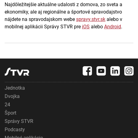
Najdôležitejšie aktuálne udalosti z domova, zo sveta a
ekonomiky, ale aj regionálne a športové spravodajstvo
nájdete na spravodajskom webe
spravy.stvr.sk
alebo v
mobilnej aplikácii Správy STVR pre
iOS
alebo
Android
.
Jednotka
Dvojka
24
Šport
Správy STVR
Podcasty
Mobilné aplikácie