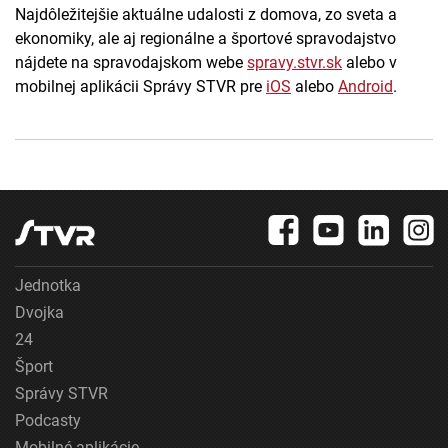
Najdôležitejšie aktuálne udalosti z domova, zo sveta a
ekonomiky, ale aj regionálne a športové spravodajstvo
nájdete na spravodajskom webe
spravy.stvr.sk
alebo v
mobilnej aplikácii Správy STVR pre
iOS
alebo
Android
.
Jednotka
Dvojka
24
Šport
Správy STVR
Podcasty
Mobilné aplikácie