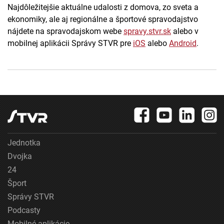
Najdôležitejšie aktuálne udalosti z domova, zo sveta a
ekonomiky, ale aj regionálne a športové spravodajstvo
nájdete na spravodajskom webe
spravy.stvr.sk
alebo v
mobilnej aplikácii Správy STVR pre
iOS
alebo
Android
.
Jednotka
Dvojka
24
Šport
Správy STVR
Podcasty
Mobilné aplikácie