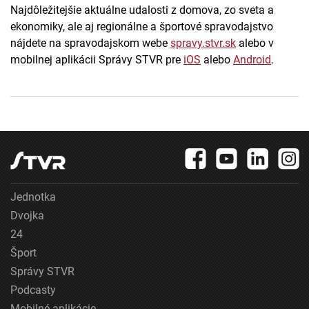
Najdôležitejšie aktuálne udalosti z domova, zo sveta a
ekonomiky, ale aj regionálne a športové spravodajstvo
nájdete na spravodajskom webe
spravy.stvr.sk
alebo v
mobilnej aplikácii Správy STVR pre
iOS
alebo
Android
.
Jednotka
Dvojka
24
Šport
Správy STVR
Podcasty
Mobilné aplikácie