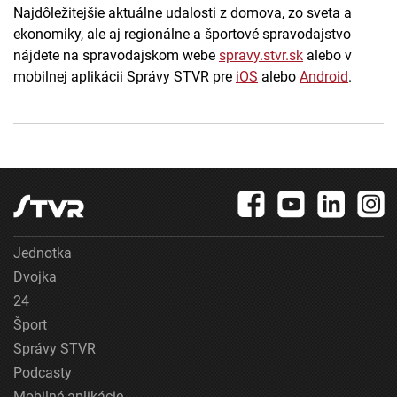
Najdôležitejšie aktuálne udalosti z domova, zo sveta a
ekonomiky, ale aj regionálne a športové spravodajstvo
nájdete na spravodajskom webe
spravy.stvr.sk
alebo v
mobilnej aplikácii Správy STVR pre
iOS
alebo
Android
.
Jednotka
Dvojka
24
Šport
Správy STVR
Podcasty
Mobilné aplikácie