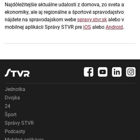
Najdôležitejšie aktuálne udalosti z domova, zo sveta a
ekonomiky, ale aj regionálne a športové spravodajstvo
nájdete na spravodajskom webe
spravy.stvr.sk
alebo v
mobilnej aplikácii Správy STVR pre
iOS
alebo
Android
.
Jednotka
Dvojka
24
Šport
Správy STVR
Podcasty
Mobilné aplikácie