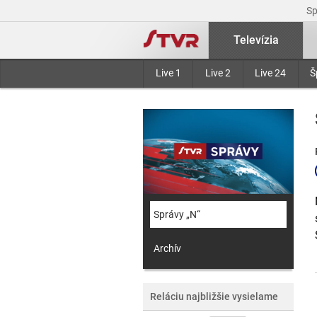
S
Televízia
Live 1
Live 2
Live 24
Š
Správy „N“
Archív
Reláciu najbližšie vysielame