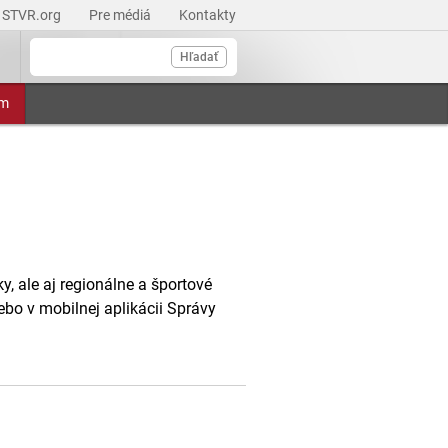
STVR.org
Pre médiá
Kontakty
Hľadať
am
, ale aj regionálne a športové
ebo v mobilnej aplikácii Správy