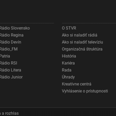
Rádio Slovensko
O STVR
Rádio Regina
Ako si naladiť rádiá
Rádio Devín
Ako si naladiť televíziu
Rádio_FM
Organizačná štruktúra
Patria
História
Rádio RSI
Kariéra
Rádio Litera
Rada
Rádio Junior
Úhrady
Kreatívne centrá
Vyhlásenie o prístupnosti
 a rozhlas