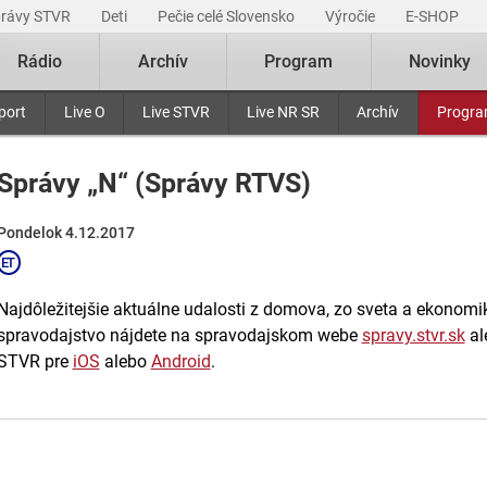
právy STVR
Deti
Pečie celé Slovensko
Výročie
E-SHOP
Rádio
Archív
Program
Novinky
port
Live O
Live STVR
Live NR SR
Archív
Progr
Správy „N“ (Správy RTVS)
Pondelok 4.12.2017
Najdôležitejšie aktuálne udalosti z domova, zo sveta a ekonomiky
spravodajstvo nájdete na spravodajskom webe
spravy.stvr.sk
al
STVR pre
iOS
alebo
Android
.