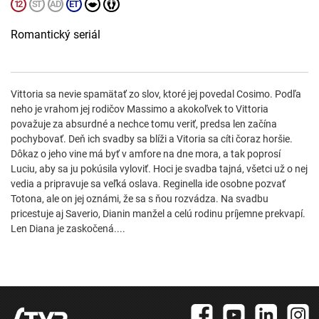
Romantický seriál
Vittoria sa nevie spamätať zo slov, ktoré jej povedal Cosimo. Podľa
neho je vrahom jej rodičov Massimo a akokoľvek to Vittoria
považuje za absurdné a nechce tomu veriť, predsa len začína
pochybovať. Deň ich svadby sa blíži a Vitoria sa cíti čoraz horšie.
Dôkaz o jeho vine má byť v amfore na dne mora, a tak poprosí
Luciu, aby sa ju pokúsila vyloviť. Hoci je svadba tajná, všetci už o nej
vedia a pripravuje sa veľká oslava. Reginella ide osobne pozvať
Totona, ale on jej oznámi, že sa s ňou rozvádza. Na svadbu
pricestuje aj Saverio, Dianin manžel a celú rodinu príjemne prekvapí.
Len Diana je zaskočená....