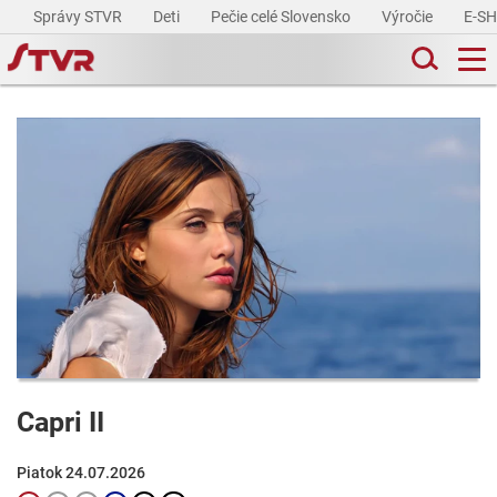
Správy STVR
Deti
Pečie celé Slovensko
Výročie
E-S
Capri II
Piatok 24.07.2026