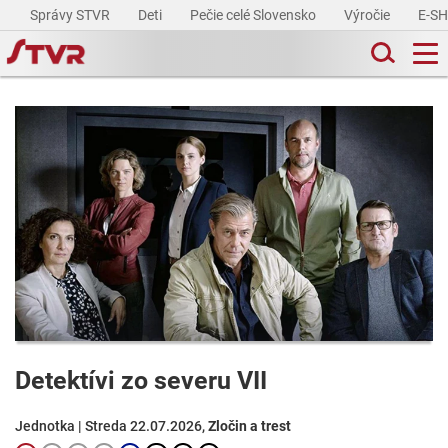
Správy STVR
Deti
Pečie celé Slovensko
Výročie
E-S
Detektívi zo severu VII
Jednotka | Streda 22.07.2026,
Zločin a trest